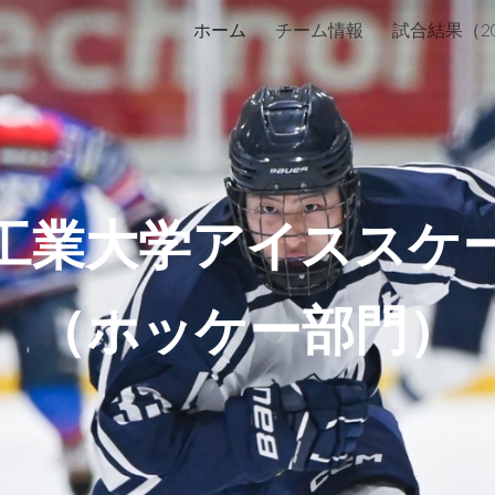
ホーム
チーム情報
試合結果（20
ip to main content
Skip to navigat
工業大学アイススケ
（ホッケー部門）