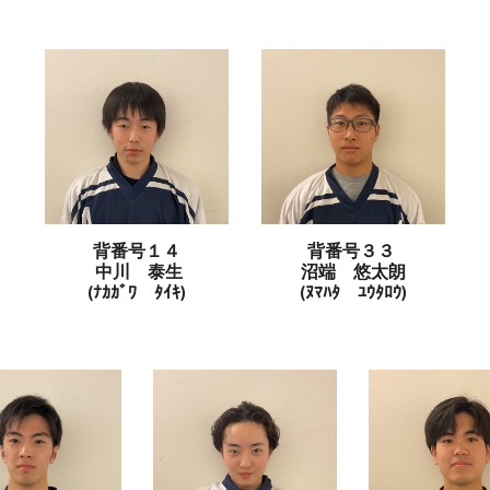
背番号１４
背番号３３
中川 泰生
沼端 悠太朗
(ﾅｶｶﾞﾜ ﾀｲｷ)
(ﾇﾏﾊﾀ ﾕｳﾀﾛｳ)