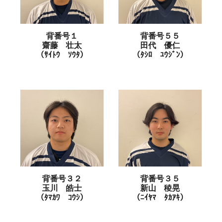
背番号１
背番号５５
齋藤 壮太
田代 優仁
（ｻｲﾄｳ ｿｳﾀ）
（ﾀｼﾛ ﾕｳｼﾞﾝ）
背番号３２
背番号３５
玉川 皓士
新山 稜晃
（ﾀﾏｶﾜ ｺｳｼ）
（ﾆｲﾔﾏ ﾀｶｱｷ）