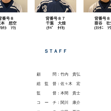
背番号８
背番号
８７
背番号
８
坂本 想空
千葉
大煌
葭谷 壮
ｻｶﾓﾄ ｿﾗ)
(
ﾁﾊﾞ
ﾀｲｷ)
(
ﾖｼﾀﾆ ｿ
ＳＴＡＦＦ
顧 問：竹内 貴弘
総 監 督：佐々木 宏
監 督：本間 貴士
コ ー チ：関川 康介