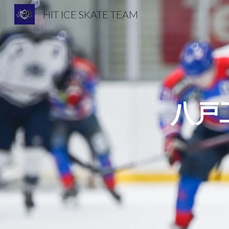
HIT ICE SKATE TEAM
Sk
八戸