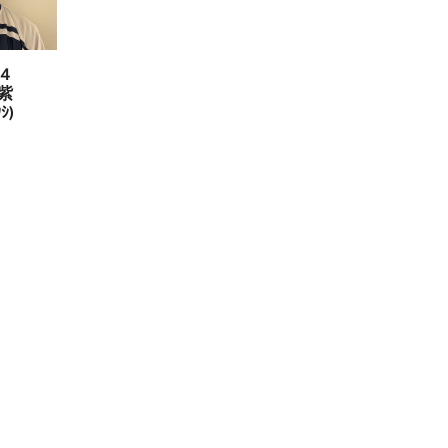
４
紫
ｳｼ
)