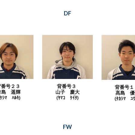
DF
背番号２３
背番号３
背番号１
竹島 遥輝
山子 慶大
髙島 優
ﾀｹｼﾏ ﾊﾙｷ)
(ﾔﾏｺ
ｹｲﾀ)
(ﾀｶｼﾏ ﾕｳ
FW