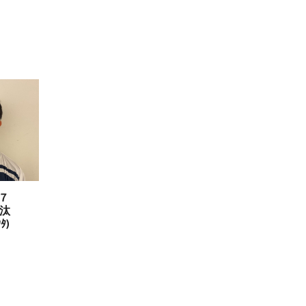
７
汰
ﾀ)