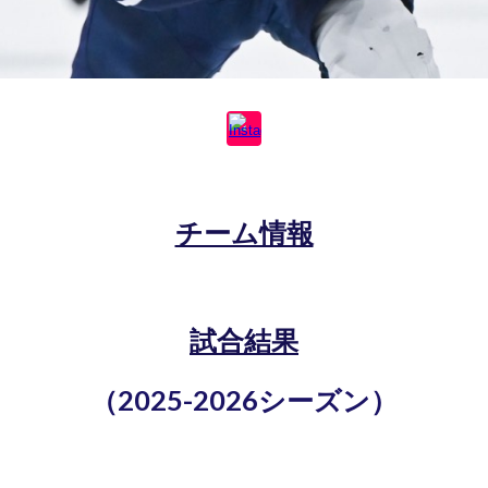
チーム情報
試合結果
（202
5
-202
6
シーズン）